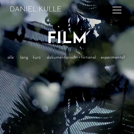
DANIEL KULLE
FILM
alle
lang
kurz
dokumentarisch
fiktional
experimentell